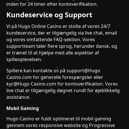
inden for 24 timer efter kontoverifikation.
Kundeservice og Support
Vi på Hugo Online Casino er stolte af vores 24/7
kundeservice, der er tilgængelig via live chat, email
og vores omfattende FAQ-sektion. Vores
supportteam taler flere sprog, herunder dansk, og
er trænet til at hjælpe med alle aspekter af
spilleoplevelsen.
Spillere kan kontakte os på support@Hugo
Casino.com for generelle forespørgsler eller
kyc@Hugo Casino.com for kontoverifikation. Vores
live chat er tilgængelig døgnet rundt for øjeblikkelig
assistance.
Mobil Gaming
Hugo Casino er fuldt optimeret til mobil gaming
gennem vores responsive website og Progressive