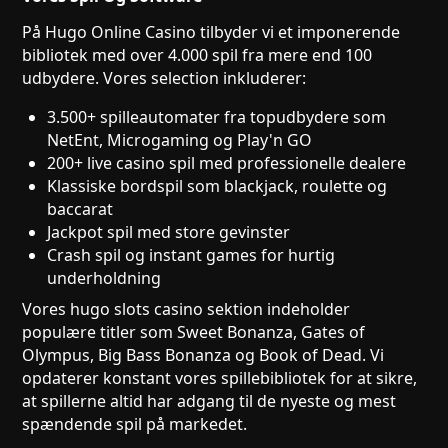
På Hugo Online Casino tilbyder vi et imponerende
bibliotek med over 4.000 spil fra mere end 100
udbydere. Vores selection inkluderer:
3.500+ spilleautomater fra topudbydere som
NetEnt, Microgaming og Play'n GO
200+ live casino spil med professionelle dealere
Klassiske bordspil som blackjack, roulette og
baccarat
Jackpot spil med store gevinster
Crash spil og instant games for hurtig
underholdning
Vores hugo slots casino sektion indeholder
populære titler som Sweet Bonanza, Gates of
Olympus, Big Bass Bonanza og Book of Dead. Vi
opdaterer konstant vores spillebibliotek for at sikre,
at spillerne altid har adgang til de nyeste og mest
spændende spil på markedet.