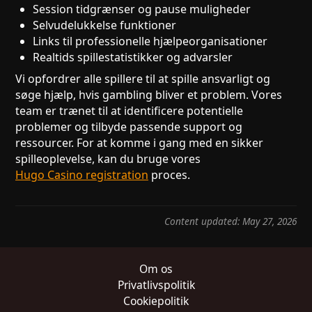
Session tidgrænser og pause muligheder
Selvudelukkelse funktioner
Links til professionelle hjælpeorganisationer
Realtids spillestatistikker og advarsler
Vi opfordrer alle spillere til at spille ansvarligt og
søge hjælp, hvis gambling bliver et problem. Vores
team er trænet til at identificere potentielle
problemer og tilbyde passende support og
ressourcer. For at komme i gang med en sikker
spilleoplevelse, kan du bruge vores
Hugo Casino registration
proces.
Content updated: May 27, 2026
Om os
Privatlivspolitik
Cookiepolitik