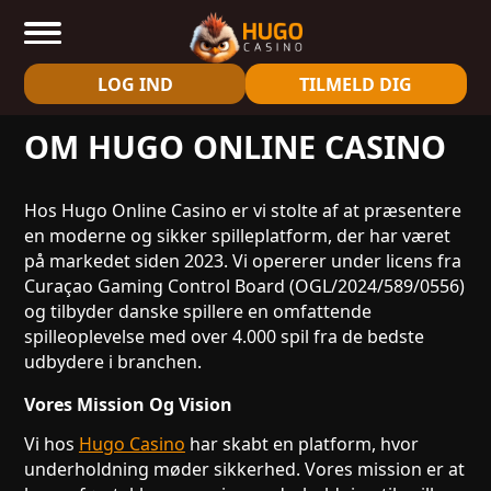
LOG IND
TILMELD DIG
OM HUGO ONLINE CASINO
Hos Hugo Online Casino er vi stolte af at præsentere
en moderne og sikker spilleplatform, der har været
på markedet siden 2023. Vi opererer under licens fra
Curaçao Gaming Control Board (OGL/2024/589/0556)
og tilbyder danske spillere en omfattende
spilleoplevelse med over 4.000 spil fra de bedste
udbydere i branchen.
Vores Mission Og Vision
Vi hos
Hugo Casino
har skabt en platform, hvor
underholdning møder sikkerhed. Vores mission er at