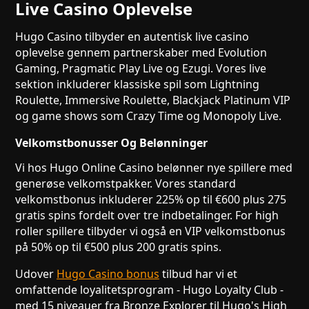
Live Casino Oplevelse
Hugo Casino tilbyder en autentisk live casino
oplevelse gennem partnerskaber med Evolution
Gaming, Pragmatic Play Live og Ezugi. Vores live
sektion inkluderer klassiske spil som Lightning
Roulette, Immersive Roulette, Blackjack Platinum VIP
og game shows som Crazy Time og Monopoly Live.
Velkomstbonusser Og Belønninger
Vi hos Hugo Online Casino belønner nye spillere med
generøse velkomstpakker. Vores standard
velkomstbonus inkluderer 225% op til €600 plus 275
gratis spins fordelt over tre indbetalinger. For high
roller spillere tilbyder vi også en VIP velkomstbonus
på 50% op til €500 plus 200 gratis spins.
Udover
Hugo Casino bonus
tilbud har vi et
omfattende loyalitetsprogram - Hugo Loyalty Club -
med 15 niveauer fra Bronze Explorer til Hugo's High