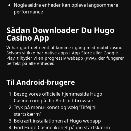
Nogle ældre enheder kan opleve langsommere
performance
Sådan Downloader Du Hugo
Casino App
Vi har gjort det nemt at komme i gang med mobil casino.
Selvom vi ikke har native apps i App Store eller Google
Play, tilbyder vi en progressiv webapp (PWA), der fungerer
perfekt på alle enheder.
Til Android-brugere
Besøg vores officielle hjemmeside Hugo
Casino.com på din Android-browser
Tryk på menu-ikonet og vælg 'Tilføj til
startskærm'
Bekræft installationen af Hugo webapp
Find Hugo Casino ikonet på din startskærm