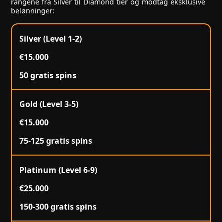
rangene fra Silver til Diamond tier og modtag eksklusive
belønninger:
Silver (Level 1-2)
€15.000
50 gratis spins
Gold (Level 3-5)
€15.000
75-125 gratis spins
Platinum (Level 6-9)
€25.000
150-300 gratis spins