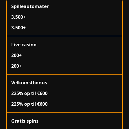
Spilleautomater
3.500+
3.500+
Live casino
200+
200+
Velkomstbonus
225% op til €600
225% op til €600
Gratis spins