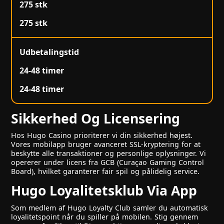
275 stk
275 stk
Udbetalingstid
24-48 timer
24-48 timer
Sikkerhed Og Licensering
Hos Hugo Casino prioriterer vi din sikkerhed højest.
Vores mobilapp bruger avanceret SSL-kryptering for at
beskytte alle transaktioner og personlige oplysninger. Vi
opererer under licens fra GCB (Curaçao Gaming Control
Board), hvilket garanterer fair spil og pålidelig service.
Hugo Loyalitetsklub Via App
Som medlem af Hugo Loyalty Club samler du automatisk
loyalitetspoint når du spiller på mobilen. Stig gennem