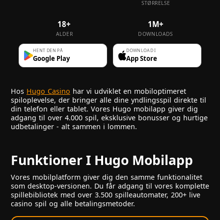
STØRRELSE
18+
1M+
ALDER
DOWNLOADS
HENT DEN PÅ
DOWNLOAD I
Google Play
App Store
Hos
Hugo Casino
har vi udviklet en mobiloptimeret
spiloplevelse, der bringer alle dine yndlingsspil direkte til
din telefon eller tablet. Vores Hugo mobilapp giver dig
adgang til over 4.000 spil, eksklusive bonusser og hurtige
udbetalinger - alt sammen i lommen.
Funktioner I Hugo Mobilapp
Vores mobilplatform giver dig den samme funktionalitet
som desktop-versionen. Du får adgang til vores komplette
spillebibliotek med over 3.500 spilleautomater, 200+ live
casino spil og alle betalingsmetoder.